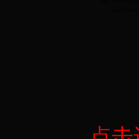
地址：银川市兴庆区凤
邮编：750001 
点击