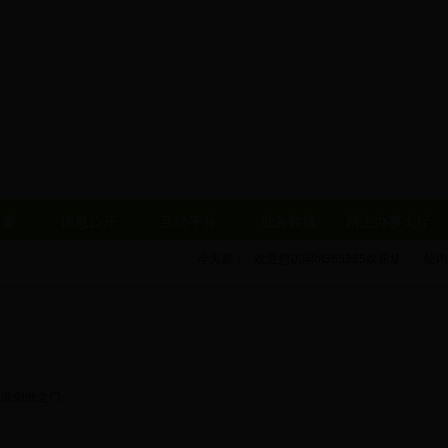
之窗
信息公开
互动平台
业务数据
网上办事大厅
今天是： 欢迎您访问bt365365娱乐场站！
站内
就业创业之门