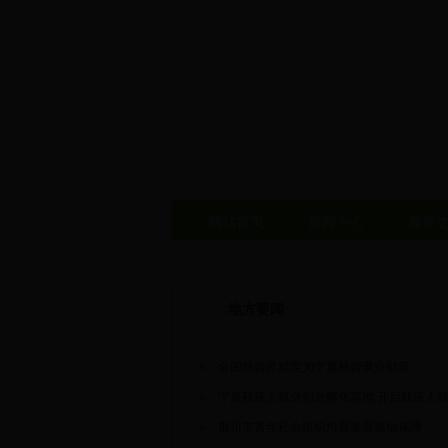
网站首页
新闻中心
服务
地方要闻
全国慈善界精英为宁夏慈善事业献策
宁夏残疾人就业创业孵化基地 开启残疾人
银川市青年社会组织培育发展基地揭牌