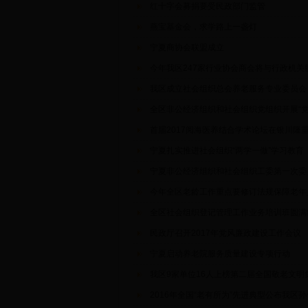
红十字会募捐要受民政部门监管
燕宝基金会，求学路上一盏灯
宁夏商协会联盟成立
今年我区247家行业协会商会将与行政机关
我区成立社会组织总会养老服务专业委员会
全区非公经济组织和社会组织党组织开展“党
首届2017阅海医养结合学术论坛在银川隆
宁夏扎实推进社会组织“两学一做”学习教育
宁夏非公经济组织和社会组织工委第一次委
今年全区老龄工作重点要修订法规保障老年
全区社会组织登记管理工作业务培训班圆满
民政厅召开2017年党风廉政建设工作会议
宁夏启动养老院服务质量建设专项行动
我区9家单位16人上榜第二届全国敬老文明
2016年全国“老有所为”先进典型公布我区