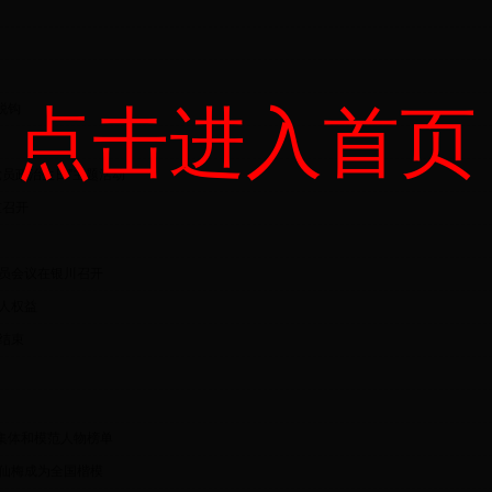
点击进入首页
脱钩
员政治生日”主题活动
重召开
员会议在银川召开
人权益
结束
集体和模范人物榜单
孙仙梅成为全国楷模