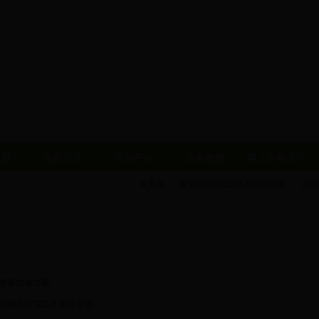
之窗
信息公开
互动平台
业务数据
网上办事大厅
今天是： 欢迎您访问bt365365娱乐场站！
站内
建设实施方案
精准扶贫工作座谈会助...